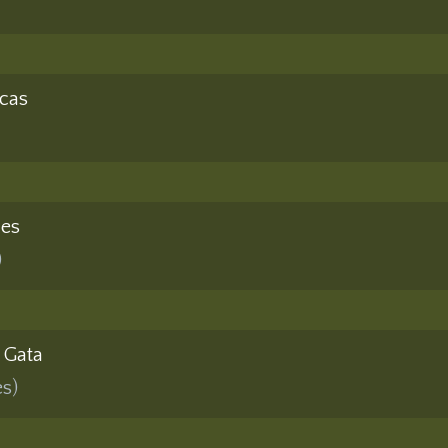
rcas
des
)
 Gata
es)