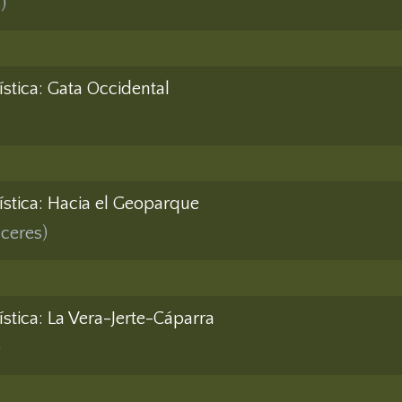
)
jística: Gata Occidental
jística: Hacia el Geoparque
áceres)
jística: La Vera-Jerte-Cáparra
)