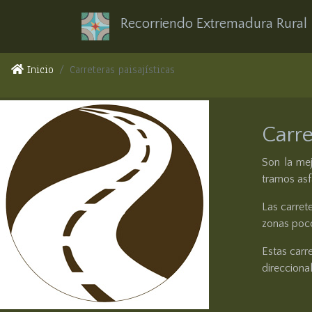
Recorriendo Extremadura Rural
Inicio
Carreteras paisajísticas
Carre
Son la mej
tramos asf
Las carret
zonas poco
Estas carr
direccional