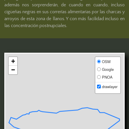
además nos sorprenderán, de cuando en cuando, incluso 
cigüeñas negras en sus correrías alimentarias por las charcas y 
arroyos de esta zona de llanos. Y con más facilidad incluso en 
las concentración postnupciales.
+
OSM
−
Google
PNOA
drawlayer